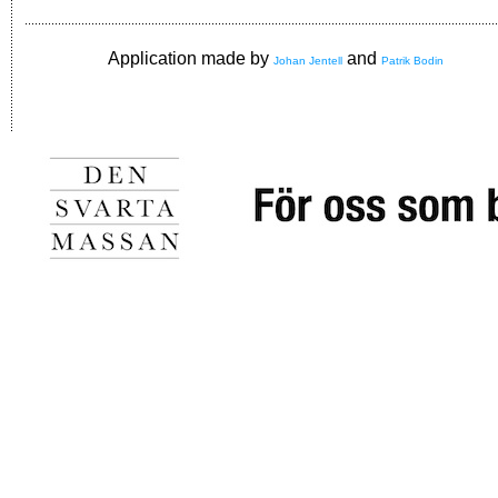
Application made by
and
Johan Jentell
Patrik Bodin