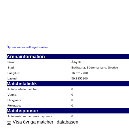
Öppna kartan i ett eget fönster
Arenainformation
Namn:
Årby IP
Stad:
Eskilstuna, Södermanland, Sverige
Longitud:
16.5217700
Latitud:
59.3855100
Matchstatistik
Antal spelade matcher:
0
Vunna:
0
Oavgjorda:
0
Förlorade:
0
Matchsponsor
Antal matcher med matchsponsor:
0
Visa övriga matcher i databasen