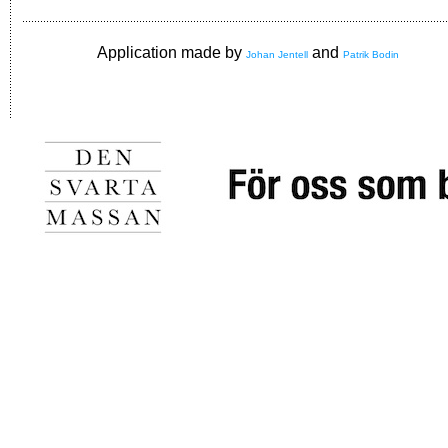
Application made by
and
Johan Jentell
Patrik Bodin