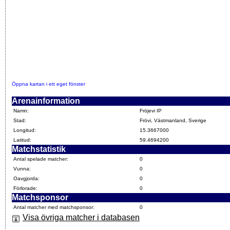
Öppna kartan i ett eget fönster
Arenainformation
Namn:
Fröjevi IP
Stad:
Frövi, Västmanland, Sverige
Longitud:
15.3667000
Latitud:
59.4694200
Matchstatistik
Antal spelade matcher:
0
Vunna:
0
Oavgjorda:
0
Förlorade:
0
Matchsponsor
Antal matcher med matchsponsor:
0
Visa övriga matcher i databasen