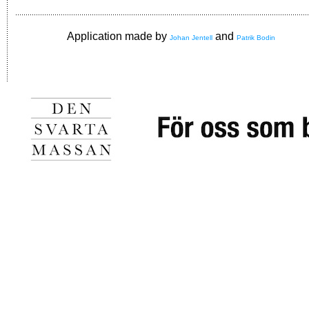
Application made by
and
Johan Jentell
Patrik Bodin