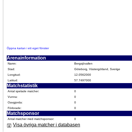
Öppna kartan i ett eget fönster
Arenainformation
Namn:
Bergsjövallen
Stad:
Göteborg, Västergötland, Sverige
Longitud:
12.0562000
Latitud:
57.7497000
Matchstatistik
Antal spelade matcher:
0
Vunna:
0
Oavgjorda:
0
Förlorade:
0
Matchsponsor
Antal matcher med matchsponsor:
0
Visa övriga matcher i databasen