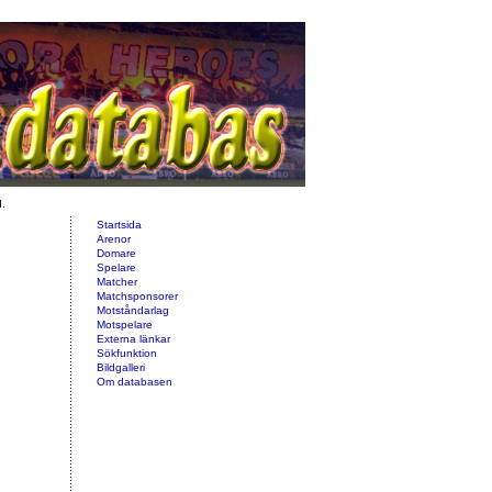
d.
Startsida
Arenor
Domare
Spelare
Matcher
Matchsponsorer
Motståndarlag
Motspelare
Externa länkar
Sökfunktion
Bildgalleri
Om databasen