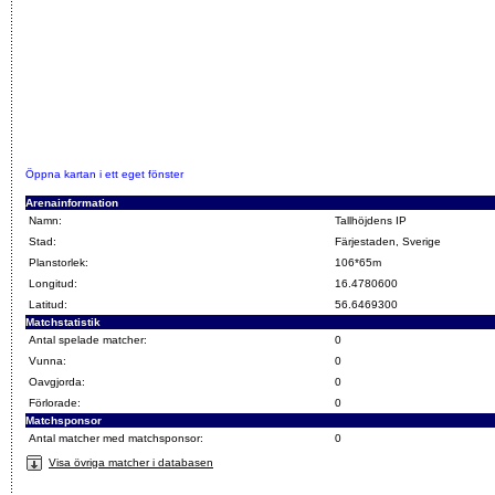
Öppna kartan i ett eget fönster
Arenainformation
Namn:
Tallhöjdens IP
Stad:
Färjestaden, Sverige
Planstorlek:
106*65m
Longitud:
16.4780600
Latitud:
56.6469300
Matchstatistik
Antal spelade matcher:
0
Vunna:
0
Oavgjorda:
0
Förlorade:
0
Matchsponsor
Antal matcher med matchsponsor:
0
Visa övriga matcher i databasen