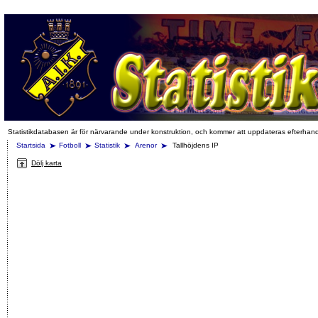
Statistikdatabasen är för närvarande under konstruktion, och kommer att uppdateras efterhan
Startsida
Fotboll
Statistik
Arenor
Tallhöjdens IP
Dölj karta