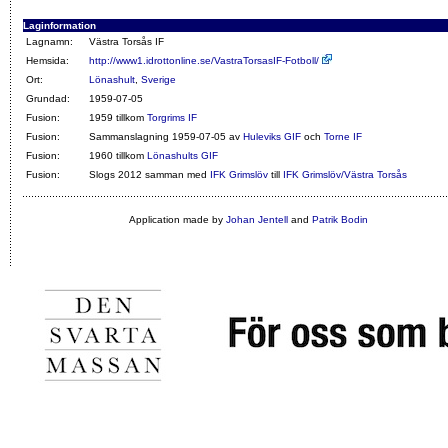
Laginformation
Lagnamn:
Västra Torsås IF
Hemsida:
http://www1.idrottonline.se/VastraTorsasIF-Fotboll/
Ort:
Lönashult
,
Sverige
Grundad:
1959-07-05
Fusion:
1959 tillkom
Torgrims IF
Fusion:
Sammanslagning 1959-07-05 av
Huleviks GIF
och
Torne IF
Fusion:
1960 tillkom
Lönashults GIF
Fusion:
Slogs 2012 samman med
IFK Grimslöv
till
IFK Grimslöv/Västra Torsås
Application made by
Johan Jentell
and
Patrik Bodin