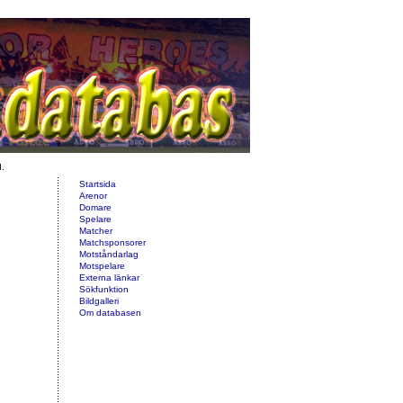
d.
Startsida
Arenor
Domare
Spelare
Matcher
Matchsponsorer
Motståndarlag
Motspelare
Externa länkar
Sökfunktion
Bildgalleri
Om databasen