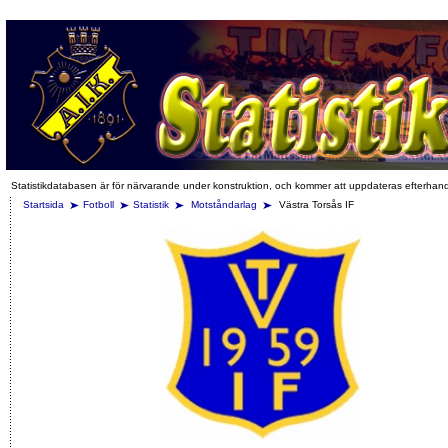
Statistikdatabasen är för närvarande under konstruktion, och kommer att uppdateras efterhan
Startsida
Fotboll
Statistik
Motståndarlag
Västra Torsås IF