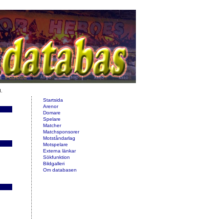
d.
Startsida
Arenor
Domare
Spelare
Matcher
Matchsponsorer
Motståndarlag
Motspelare
Externa länkar
Sökfunktion
Bildgalleri
Om databasen