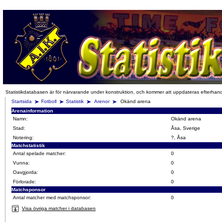
Statistikdatabasen är för närvarande under konstruktion, och kommer att uppdateras efterhan
Startsida
Fotboll
Statistik
Arenor
Okänd arena
Arenainformation
Namn:
Okänd arena
Stad:
Åsa, Sverige
Notering:
?, Åsa
Matchstatistik
Antal spelade matcher:
0
Vunna:
0
Oavgjorda:
0
Förlorade:
0
Matchsponsor
Antal matcher med matchsponsor:
0
Visa övriga matcher i databasen