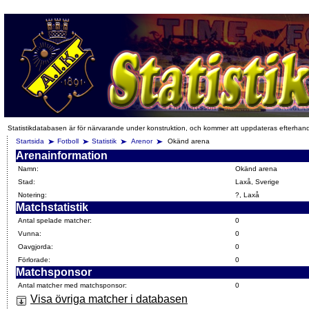
Statistikdatabasen är för närvarande under konstruktion, och kommer att uppdateras efterhan
Startsida
Fotboll
Statistik
Arenor
Okänd arena
Arenainformation
Namn:
Okänd arena
Stad:
Laxå, Sverige
Notering:
?, Laxå
Matchstatistik
Antal spelade matcher:
0
Vunna:
0
Oavgjorda:
0
Förlorade:
0
Matchsponsor
Antal matcher med matchsponsor:
0
Visa övriga matcher i databasen