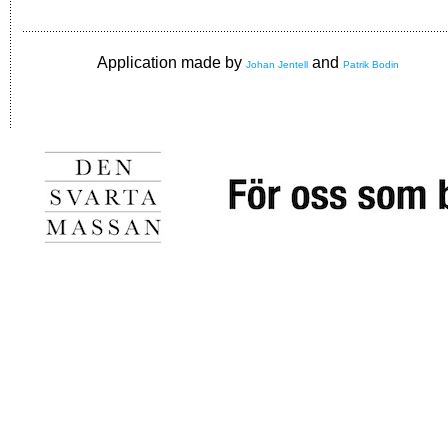
Application made by
and
Johan Jentell
Patrik Bodin