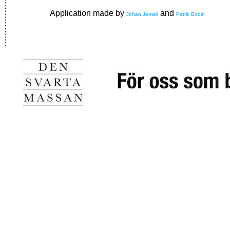
Application made by
and
Johan Jentell
Patrik Bodin