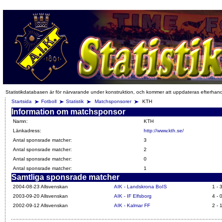
Statistikdatabasen är för närvarande under konstruktion, och kommer att uppdateras efterhan
Startsida
Fotboll
Statistik
Matchsponsorer
KTH
Information om matchsponsor
Namn:
KTH
Länkadress:
http://www.kth.se/
Antal sponsrade matcher:
3
Antal sponsrade matcher:
2
Antal sponsrade matcher:
0
Antal sponsrade matcher:
1
Samtliga sponsrade matcher
2004-08-23 Allsvenskan
AIK - Landskrona BoIS
1 - 
2003-09-20 Allsvenskan
AIK - IF Elfsborg
4 - 
2002-09-12 Allsvenskan
AIK - Kalmar FF
2 - 