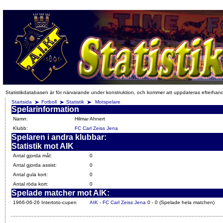
Statistikdatabasen är för närvarande under konstruktion, och kommer att uppdateras efterhan
Startsida
Fotboll
Statistik
Motspelare
Spelarinformation
Namn:
Hilmar Ahnert
Klubb:
FC Carl Zeiss Jena
Spelaren i andra klubbar:
Statistik mot AIK
Antal gjorda mål:
0
Antal gjorda assist:
0
Antal gula kort:
0
Antal röda kort:
0
Spelade matcher mot AIK:
1966-06-26 Intertoto-cupen
AIK - FC Carl Zeiss Jena
0 - 0 (Spelade hela matchen)