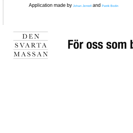
Application made by
and
Johan Jentell
Patrik Bodin