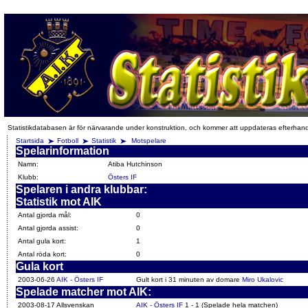
Statistikdatabasen är för närvarande under konstruktion, och kommer att uppdateras efterhan
Startsida
Fotboll
Statistik
Motspelare
Spelarinformation
Namn:
Atiba Hutchinson
Klubb:
Östers IF
Spelaren i andra klubbar:
Statistik mot AIK
Antal gjorda mål:
0
Antal gjorda assist:
0
Antal gula kort:
1
Antal röda kort:
0
Gula kort
2003-06-26
AIK - Östers IF
Gult kort i 31 minuten av domare
Miro Ukalovic
Spelade matcher mot AIK:
2003-08-17 Allsvenskan
AIK - Östers IF
1 - 1 (Spelade hela matchen)