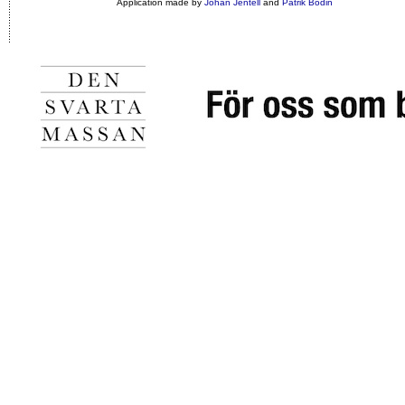
Application made by
Johan Jentell
and
Patrik Bodin