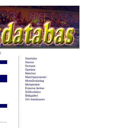
d.
Startsida
Arenor
Domare
Spelare
Matcher
Matchsponsorer
Motståndarlag
Motspelare
Externa länkar
Sökfunktion
Bildgalleri
Om databasen