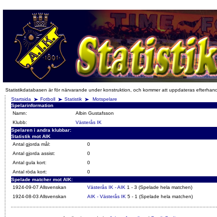
Statistikdatabasen är för närvarande under konstruktion, och kommer att uppdateras efterhan
Startsida
Fotboll
Statistik
Motspelare
Spelarinformation
Namn:
Albin Gustafsson
Klubb:
Västerås IK
Spelaren i andra klubbar:
Statistik mot AIK
Antal gjorda mål:
0
Antal gjorda assist:
0
Antal gula kort:
0
Antal röda kort:
0
Spelade matcher mot AIK:
1924-09-07 Allsvenskan
Västerås IK - AIK
1 - 3 (Spelade hela matchen)
1924-08-03 Allsvenskan
AIK - Västerås IK
5 - 1 (Spelade hela matchen)