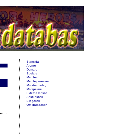
d.
Startsida
Arenor
Domare
Spelare
Matcher
Matchsponsorer
Motståndarlag
Motspelare
Externa länkar
Sökfunktion
Bildgalleri
Om databasen