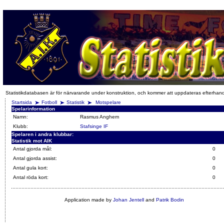
Statistikdatabasen är för närvarande under konstruktion, och kommer att uppdateras efterhan
Startsida
Fotboll
Statistik
Motspelare
Spelarinformation
Namn:
Rasmus Anghem
Klubb:
Stafsinge IF
Spelaren i andra klubbar:
Statistik mot AIK
Antal gjorda mål:
0
Antal gjorda assist:
0
Antal gula kort:
0
Antal röda kort:
0
Application made by
Johan Jentell
and
Patrik Bodin