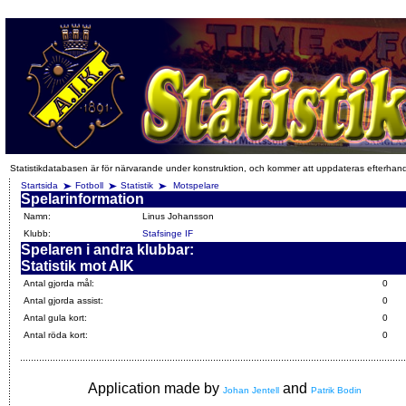
Statistikdatabasen är för närvarande under konstruktion, och kommer att uppdateras efterhan
Startsida
Fotboll
Statistik
Motspelare
Spelarinformation
Namn:
Linus Johansson
Klubb:
Stafsinge IF
Spelaren i andra klubbar:
Statistik mot AIK
Antal gjorda mål:
0
Antal gjorda assist:
0
Antal gula kort:
0
Antal röda kort:
0
Application made by
and
Johan Jentell
Patrik Bodin