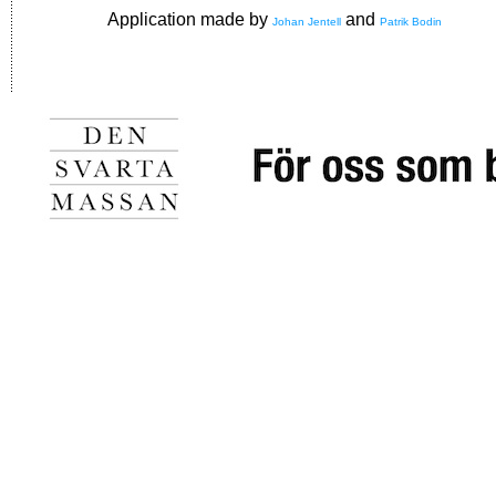
Application made by
and
Johan Jentell
Patrik Bodin