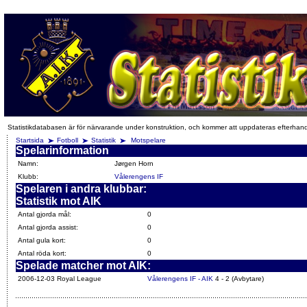
Statistikdatabasen är för närvarande under konstruktion, och kommer att uppdateras efterhan
Startsida
Fotboll
Statistik
Motspelare
Spelarinformation
Namn:
Jørgen Horn
Klubb:
Vålerengens IF
Spelaren i andra klubbar:
Statistik mot AIK
Antal gjorda mål:
0
Antal gjorda assist:
0
Antal gula kort:
0
Antal röda kort:
0
Spelade matcher mot AIK:
2006-12-03 Royal League
Vålerengens IF - AIK
4 - 2 (Avbytare)