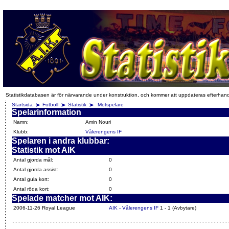
Statistikdatabasen är för närvarande under konstruktion, och kommer att uppdateras efterhan
Startsida
Fotboll
Statistik
Motspelare
Spelarinformation
Namn:
Amin Nouri
Klubb:
Vålerengens IF
Spelaren i andra klubbar:
Statistik mot AIK
Antal gjorda mål:
0
Antal gjorda assist:
0
Antal gula kort:
0
Antal röda kort:
0
Spelade matcher mot AIK:
2006-11-26 Royal League
AIK - Vålerengens IF
1 - 1 (Avbytare)