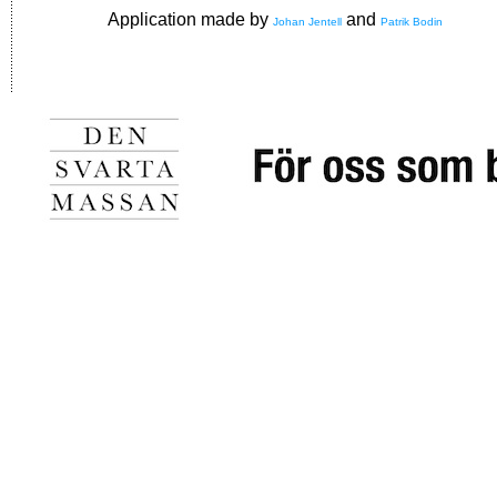
Application made by
and
Johan Jentell
Patrik Bodin