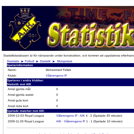
Statistikdatabasen är för närvarande under konstruktion, och kommer att uppdateras efterhan
Startsida
Fotboll
Statistik
Motspelare
Spelarinformation
Namn:
Mohammed Fellah
Klubb:
Vålerengens IF
Spelaren i andra klubbar:
Statistik mot AIK
Antal gjorda mål:
0
Antal gjorda assist:
0
Antal gula kort:
0
Antal röda kort:
0
Spelade matcher mot AIK:
2006-12-03 Royal League
Vålerengens IF - AIK
4 - 2 (Spelade 45 minuter)
2006-11-26 Royal League
AIK - Vålerengens IF
1 - 1 (Spelade 10 minuter)