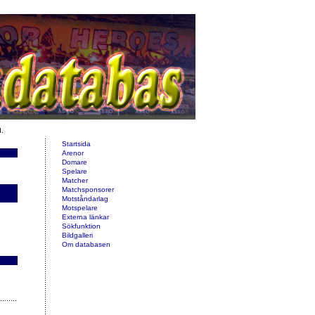
d.
Startsida
Arenor
Domare
Spelare
Matcher
Matchsponsorer
Motståndarlag
Motspelare
Externa länkar
Sökfunktion
Bildgalleri
Om databasen