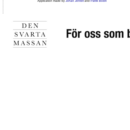
Application made by
Johan Jentell
and
Patrik Bodin