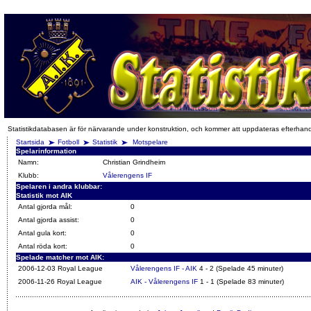
Statistikdatabasen är för närvarande under konstruktion, och kommer att uppdateras efterhan
Startsida
Fotboll
Statistik
Motspelare
Spelarinformation
Namn:
Christian Grindheim
Klubb:
Vålerengens IF
Spelaren i andra klubbar:
Statistik mot AIK
Antal gjorda mål:
0
Antal gjorda assist:
0
Antal gula kort:
0
Antal röda kort:
0
Spelade matcher mot AIK:
2006-12-03 Royal League
Vålerengens IF - AIK
4 - 2 (Spelade 45 minuter)
2006-11-26 Royal League
AIK - Vålerengens IF
1 - 1 (Spelade 83 minuter)