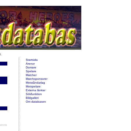
d.
Startsida
Arenor
Domare
Spelare
Matcher
Matchsponsorer
Motståndarlag
Motspelare
Externa länkar
Sökfunktion
Bildgalleri
Om databasen