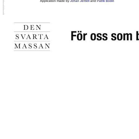
Application made by
Johan Jentell
and
Patrik Bodin