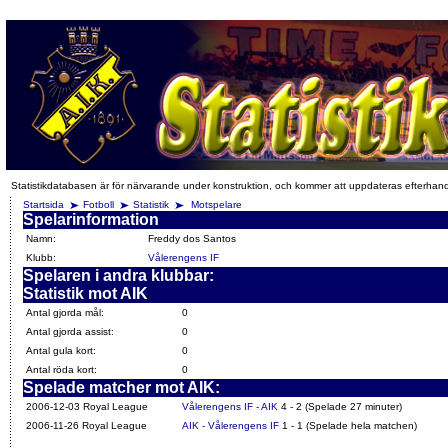
Statistikdatabasen är för närvarande under konstruktion, och kommer att uppdateras efterhan
Startsida
Fotboll
Statistik
Motspelare
Spelarinformation
Namn:
Freddy dos Santos
Klubb:
Vålerengens IF
Spelaren i andra klubbar:
Statistik mot AIK
Antal gjorda mål:
0
Antal gjorda assist:
0
Antal gula kort:
0
Antal röda kort:
0
Spelade matcher mot AIK:
2006-12-03 Royal League
Vålerengens IF - AIK
4 - 2 (Spelade 27 minuter)
2006-11-26 Royal League
AIK - Vålerengens IF
1 - 1 (Spelade hela matchen)