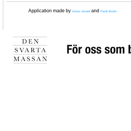
Application made by
and
Johan Jentell
Patrik Bodin