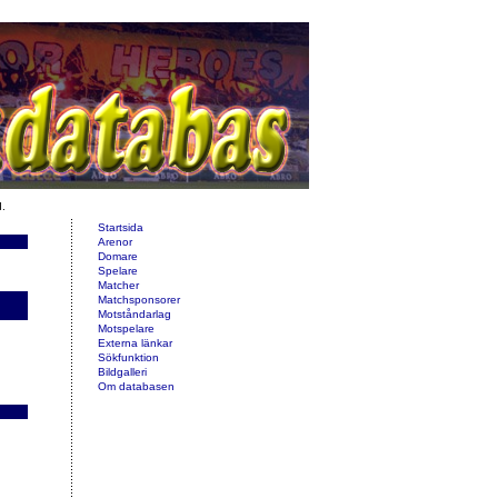
d.
Startsida
Arenor
Domare
Spelare
Matcher
Matchsponsorer
Motståndarlag
Motspelare
Externa länkar
Sökfunktion
Bildgalleri
Om databasen