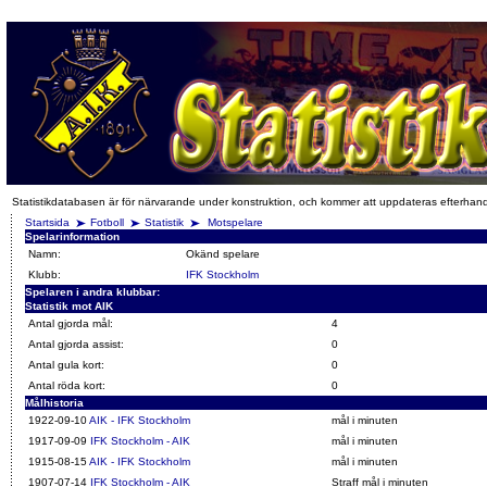
Statistikdatabasen är för närvarande under konstruktion, och kommer att uppdateras efterhan
Startsida
Fotboll
Statistik
Motspelare
Spelarinformation
Namn:
Okänd spelare
Klubb:
IFK Stockholm
Spelaren i andra klubbar:
Statistik mot AIK
Antal gjorda mål:
4
Antal gjorda assist:
0
Antal gula kort:
0
Antal röda kort:
0
Målhistoria
1922-09-10
AIK - IFK Stockholm
mål i minuten
1917-09-09
IFK Stockholm - AIK
mål i minuten
1915-08-15
AIK - IFK Stockholm
mål i minuten
1907-07-14
IFK Stockholm - AIK
Straff mål i minuten