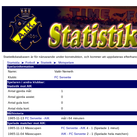
Statistikdatabasen är för närvarande under konstruktion, och kommer att uppdateras efterhan
Startsida
Fotboll
Statistik
Motspelare
Spelarinformation
Namn:
Valér Nemeth
Klubb:
FC Servette
Spelaren i andra klubbar:
Statistik mot AIK
Antal gjorda mål:
1
Antal gjorda assist:
0
Antal gula kort:
0
Antal röda kort:
0
Målhistoria
1965-11-13
FC Servette - AIK
mål i 64 minuten
Spelade matcher mot AIK:
1965-11-13 Mässcupen
FC Servette - AIK
4 - 1 (Spelade 1 minut)
1965-11-04 Mässcupen
AIK - FC Servette
2 - 1 (Spelade hela matchen)