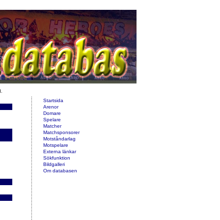
d.
Startsida
Arenor
Domare
Spelare
Matcher
Matchsponsorer
Motståndarlag
Motspelare
Externa länkar
Sökfunktion
Bildgalleri
Om databasen