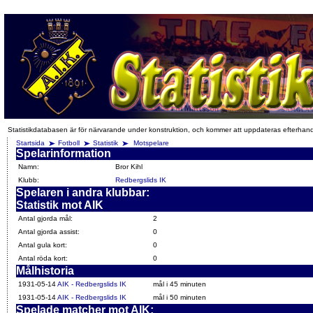
Statistikdatabasen är för närvarande under konstruktion, och kommer att uppdateras efterhan
Startsida
Fotboll
Statistik
Motspelare
Spelarinformation
Namn:
Bror Kihl
Klubb:
Redbergslids IK
Spelaren i andra klubbar:
Statistik mot AIK
Antal gjorda mål:
2
Antal gjorda assist:
0
Antal gula kort:
0
Antal röda kort:
0
Målhistoria
1931-05-14
AIK - Redbergslids IK
mål i 45 minuten
1931-05-14
AIK - Redbergslids IK
mål i 50 minuten
Spelade matcher mot AIK: