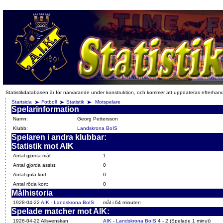
Statistikdatabasen är för närvarande under konstruktion, och kommer att uppdateras efterhan
Startsida
Fotboll
Statistik
Motspelare
Spelarinformation
Namn:
Georg Pettersson
Klubb:
Landskrona BoIS
Spelaren i andra klubbar:
Statistik mot AIK
Antal gjorda mål:
1
Antal gjorda assist:
0
Antal gula kort:
0
Antal röda kort:
0
Målhistoria
1928-04-22
AIK - Landskrona BoIS
mål i 64 minuten
Spelade matcher mot AIK:
1928-04-22 Allsvenskan
AIK - Landskrona BoIS
4 - 2 (Spelade 1 minut)