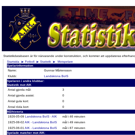
Statistikdatabasen är för närvarande under konstruktion, och kommer att uppdateras efterhan
Startsida
Fotboll
Statistik
Motspelare
Spelarinformation
Namn:
Gunnar Mårtensson
Klubb:
Landskrona BoIS
Spelaren i andra klubbar:
Statistik mot AIK
Antal gjorda mål:
3
Antal gjorda assist:
0
Antal gula kort:
0
Antal röda kort:
0
Målhistoria
1926-05-09
Landskrona BoIS - AIK
mål i 46 minuten
1925-08-02
AIK - Landskrona BoIS
mål i 49 minuten
1925-06-01
AIK - Landskrona BoIS
mål i 87 minuten
Spelade matcher mot AIK: