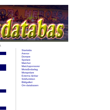
d.
Startsida
Arenor
Domare
Spelare
Matcher
Matchsponsorer
Motståndarlag
Motspelare
Externa länkar
Sökfunktion
Bildgalleri
Om databasen