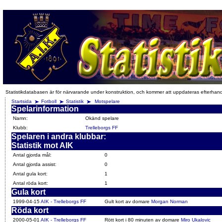
Statistikdatabasen är för närvarande under konstruktion, och kommer att uppdateras efterhan
Startsida
Fotboll
Statistik
Motspelare
Spelarinformation
Namn:
Okänd spelare
Klubb:
Trelleborgs FF
Spelaren i andra klubbar:
Statistik mot AIK
Antal gjorda mål:
0
Antal gjorda assist:
0
Antal gula kort:
1
Antal röda kort:
1
Gula kort
1999-04-15
AIK - Trelleborgs FF
Gult kort av domare
Morgan Norman
Röda kort
2000-05-01
AIK - Trelleborgs FF
Rött kort i 80 minuten av domare
Miro Ukalovic