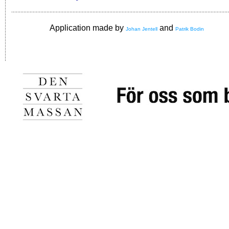
Application made by
and
Johan Jentell
Patrik Bodin