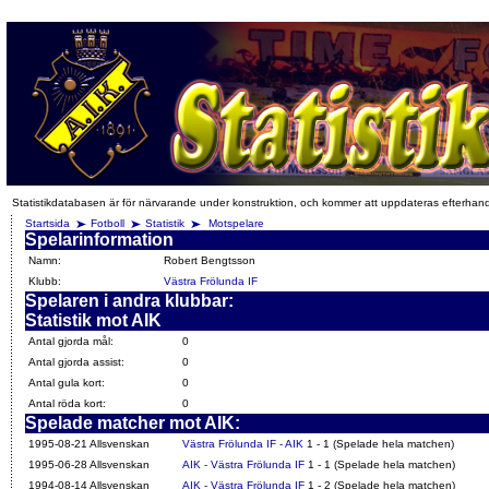
Statistikdatabasen är för närvarande under konstruktion, och kommer att uppdateras efterhan
Startsida
Fotboll
Statistik
Motspelare
Spelarinformation
Namn:
Robert Bengtsson
Klubb:
Västra Frölunda IF
Spelaren i andra klubbar:
Statistik mot AIK
Antal gjorda mål:
0
Antal gjorda assist:
0
Antal gula kort:
0
Antal röda kort:
0
Spelade matcher mot AIK:
1995-08-21 Allsvenskan
Västra Frölunda IF - AIK
1 - 1 (Spelade hela matchen)
1995-06-28 Allsvenskan
AIK - Västra Frölunda IF
1 - 1 (Spelade hela matchen)
1994-08-14 Allsvenskan
AIK - Västra Frölunda IF
1 - 2 (Spelade hela matchen)