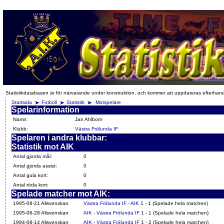
Statistikdatabasen är för närvarande under konstruktion, och kommer att uppdateras efterhan
Startsida
Fotboll
Statistik
Motspelare
Spelarinformation
Namn:
Jan Ahlbom
Klubb:
Västra Frölunda IF
Spelaren i andra klubbar:
Statistik mot AIK
Antal gjorda mål:
0
Antal gjorda assist:
0
Antal gula kort:
0
Antal röda kort:
0
Spelade matcher mot AIK:
1995-08-21 Allsvenskan
Västra Frölunda IF - AIK
1 - 1 (Spelade hela matchen)
1995-06-28 Allsvenskan
AIK - Västra Frölunda IF
1 - 1 (Spelade hela matchen)
1994-08-14 Allsvenskan
AIK - Västra Frölunda IF
1 - 2 (Spelade hela matchen)