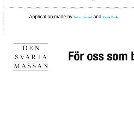
Application made by
and
Johan Jentell
Patrik Bodin