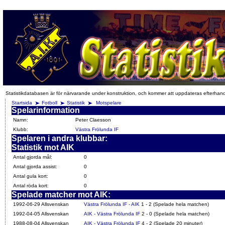
Statistikdatabasen är för närvarande under konstruktion, och kommer att uppdateras efterhan
Startsida
Fotboll
Statistik
Motspelare
Spelarinformation
Namn:
Peter Claesson
Klubb:
Västra Frölunda IF
Spelaren i andra klubbar:
Statistik mot AIK
Antal gjorda mål:
0
Antal gjorda assist:
0
Antal gula kort:
0
Antal röda kort:
0
Spelade matcher mot AIK:
1992-06-29 Allsvenskan
Västra Frölunda IF - AIK
1 - 2 (Spelade hela matchen)
1992-04-05 Allsvenskan
AIK - Västra Frölunda IF
2 - 0 (Spelade hela matchen)
1988-08-04 Allsvenskan
AIK - Västra Frölunda IF
4 - 2 (Spelade 20 minuter)