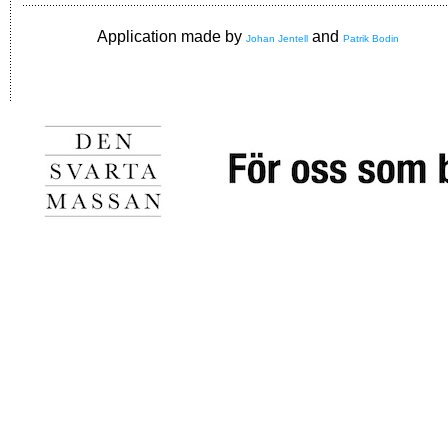
Application made by
and
Johan Jentell
Patrik Bodin