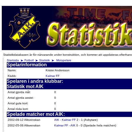
Statistikdatabasen är för närvarande under konstruktion, och kommer att uppdateras efterhan
Startsida
Fotboll
Statistik
Motspelare
Spelarinformation
Namn:
Krister Andersson
Klubb:
Kalmar FF
Spelaren i andra klubbar:
Statistik mot AIK
Antal gjorda mål:
0
Antal gjorda assist:
0
Antal gula kort:
0
Antal röda kort:
0
Spelade matcher mot AIK:
2002-09-12 Allsvenskan
AIK - Kalmar FF
2 - 1 (Avbytare)
2002-05-06 Allsvenskan
Kalmar FF - AIK
0 - 0 (Spelade hela matchen)