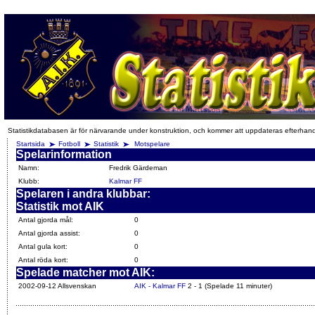
Statistikdatabasen är för närvarande under konstruktion, och kommer att uppdateras efterhan
Startsida
Fotboll
Statistik
Motspelare
Spelarinformation
Namn:
Fredrik Gärdeman
Klubb:
Kalmar FF
Spelaren i andra klubbar:
Statistik mot AIK
Antal gjorda mål:
0
Antal gjorda assist:
0
Antal gula kort:
0
Antal röda kort:
0
Spelade matcher mot AIK:
2002-09-12 Allsvenskan
AIK - Kalmar FF
2 - 1 (Spelade 11 minuter)