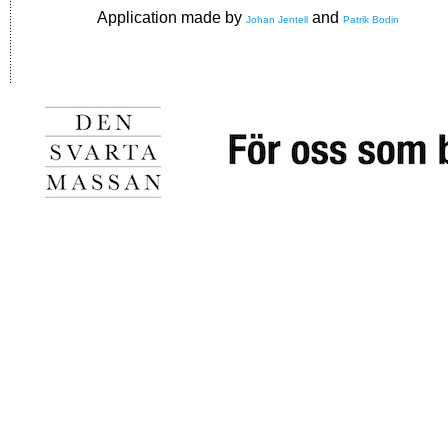
Application made by
and
Johan Jentell
Patrik Bodin