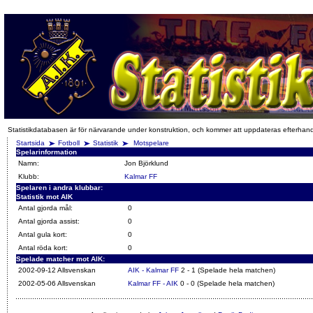
Statistikdatabasen är för närvarande under konstruktion, och kommer att uppdateras efterhan
Startsida
Fotboll
Statistik
Motspelare
Spelarinformation
Namn:
Jon Björklund
Klubb:
Kalmar FF
Spelaren i andra klubbar:
Statistik mot AIK
Antal gjorda mål:
0
Antal gjorda assist:
0
Antal gula kort:
0
Antal röda kort:
0
Spelade matcher mot AIK:
2002-09-12 Allsvenskan
AIK - Kalmar FF
2 - 1 (Spelade hela matchen)
2002-05-06 Allsvenskan
Kalmar FF - AIK
0 - 0 (Spelade hela matchen)