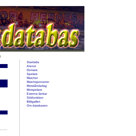
d.
Startsida
Arenor
Domare
Spelare
Matcher
Matchsponsorer
Motståndarlag
Motspelare
Externa länkar
Sökfunktion
Bildgalleri
Om databasen