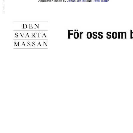
Application made by
Johan Jentell
and
Patrik Bodin