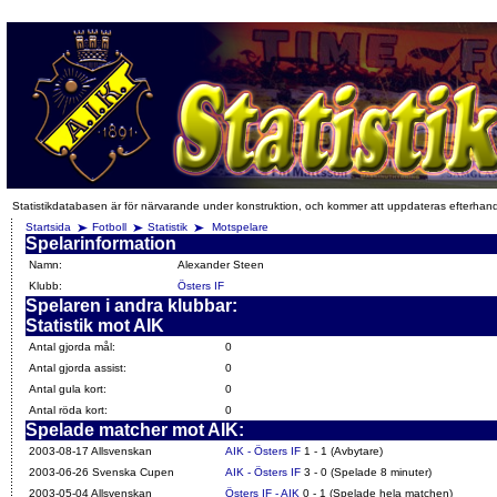
Statistikdatabasen är för närvarande under konstruktion, och kommer att uppdateras efterhan
Startsida
Fotboll
Statistik
Motspelare
Spelarinformation
Namn:
Alexander Steen
Klubb:
Östers IF
Spelaren i andra klubbar:
Statistik mot AIK
Antal gjorda mål:
0
Antal gjorda assist:
0
Antal gula kort:
0
Antal röda kort:
0
Spelade matcher mot AIK:
2003-08-17 Allsvenskan
AIK - Östers IF
1 - 1 (Avbytare)
2003-06-26 Svenska Cupen
AIK - Östers IF
3 - 0 (Spelade 8 minuter)
2003-05-04 Allsvenskan
Östers IF - AIK
0 - 1 (Spelade hela matchen)