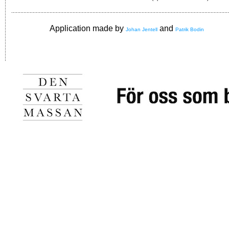
Application made by
and
Johan Jentell
Patrik Bodin