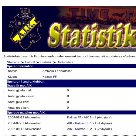
Statistikdatabasen är för närvarande under konstruktion, och kommer att uppdateras efterhan
Startsida
Fotboll
Statistik
Motspelare
Spelarinformation
Namn:
Ambjörn Lennartsson
Klubb:
Kalmar FF
Spelaren i andra klubbar:
Statistik mot AIK
Antal gjorda mål:
0
Antal gjorda assist:
0
Antal gula kort:
0
Antal röda kort:
0
Spelade matcher mot AIK:
2004-08-12 Allsvenskan
Kalmar FF - AIK
1 - 1 (Avbytare)
2004-07-07 Allsvenskan
AIK - Kalmar FF
1 - 1 (Avbytare)
2002-09-12 Allsvenskan
AIK - Kalmar FF
2 - 1 (Avbytare)