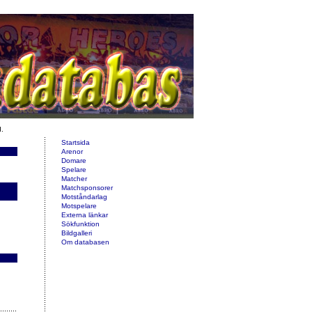
d.
Startsida
Arenor
Domare
Spelare
Matcher
Matchsponsorer
Motståndarlag
Motspelare
Externa länkar
Sökfunktion
Bildgalleri
Om databasen