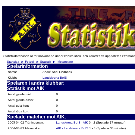
Statistikdatabasen är för närvarande under konstruktion, och kommer att uppdateras efterhan
Startsida
Fotboll
Statistik
Motspelare
Spelarinformation
Namn:
André Shei Lindbaek
Klubb:
Landskrona BoIS
Spelaren i andra klubbar:
Statistik mot AIK
Antal gjorda mål:
0
Antal gjorda assist:
0
Antal gula kort:
0
Antal röda kort:
0
Spelade matcher mot AIK:
2005-04-02 Träningsmatch
Landskrona BoIS - AIK
0 - 2 (Spelade 17 minuter)
2004-08-23 Allsvenskan
AIK - Landskrona BoIS
1 - 3 (Spelade 33 minuter)