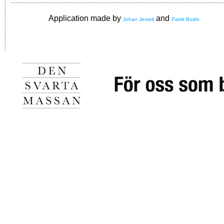
Application made by
and
Johan Jentell
Patrik Bodin