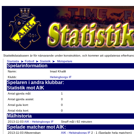
Statistikdatabasen är för närvarande under konstruktion, och kommer att uppdateras efterhan
Startsida
Fotboll
Statistik
Motspelare
Spelarinformation
Namn:
Imad Khalili
Klubb:
Helsingborgs IF
Spelaren i andra klubbar:
Statistik mot AIK
Antal gjorda mål:
1
Antal gjorda assist:
0
Antal gula kort:
0
Antal röda kort:
0
Målhistoria
2013-11-03
AIK - Helsingborgs IF
Straff mål i 92 minuten
Spelade matcher mot AIK:
2013-11-03 Allsvenskan
AIK - Helsingborgs IF
2 - 1 (Spelade hela matchen)