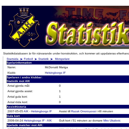
Statistikdatabasen är för närvarande under konstruktion, och kommer att uppdateras efterhan
Startsida
Fotboll
Statistik
Motspelare
Spelarinformation
Namn:
McDonald Mariga
Klubb:
Helsingborgs IF
Spelaren i andra klubbar:
Statistik mot AIK
Antal gjorda mål:
0
Antal gjorda assist:
1
Antal gula kort:
1
Antal röda kort:
0
Assisthistoria
2007-05-05
AIK - Helsingborgs IF
Assist till
Razak Omotoyossi
i 48 minuten
Gula kort
2006-04-24
Helsingborgs IF - AIK
Gult kort i 51 minuten av domare
Miro Ukalovic
Spelade matcher mot AIK: