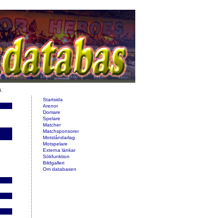
d.
Startsida
Arenor
Domare
Spelare
Matcher
Matchsponsorer
Motståndarlag
Motspelare
Externa länkar
Sökfunktion
Bildgalleri
Om databasen