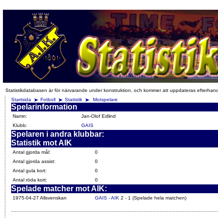
Statistikdatabasen är för närvarande under konstruktion, och kommer att uppdateras efterhan
Startsida
Fotboll
Statistik
Motspelare
Spelarinformation
Namn:
Jan-Olof Edlind
Klubb:
GAIS
Spelaren i andra klubbar:
Statistik mot AIK
Antal gjorda mål:
0
Antal gjorda assist:
0
Antal gula kort:
0
Antal röda kort:
0
Spelade matcher mot AIK:
1975-04-27 Allsvenskan
GAIS - AIK
2 - 1 (Spelade hela matchen)