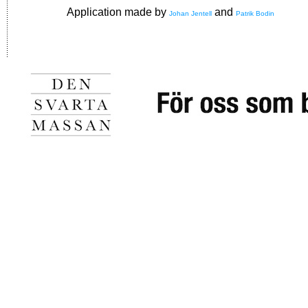
Application made by
and
Johan Jentell
Patrik Bodin