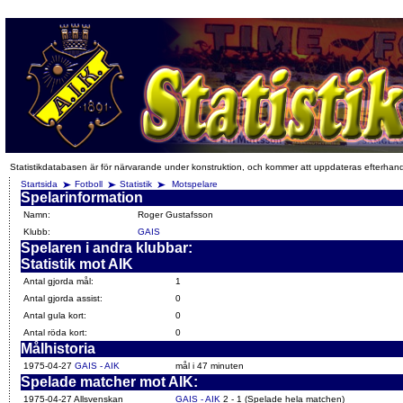
Statistikdatabasen är för närvarande under konstruktion, och kommer att uppdateras efterhan
Startsida
Fotboll
Statistik
Motspelare
Spelarinformation
Namn:
Roger Gustafsson
Klubb:
GAIS
Spelaren i andra klubbar:
Statistik mot AIK
Antal gjorda mål:
1
Antal gjorda assist:
0
Antal gula kort:
0
Antal röda kort:
0
Målhistoria
1975-04-27
GAIS - AIK
mål i 47 minuten
Spelade matcher mot AIK:
1975-04-27 Allsvenskan
GAIS - AIK
2 - 1 (Spelade hela matchen)