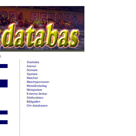
d.
Startsida
Arenor
Domare
Spelare
Matcher
Matchsponsorer
Motståndarlag
Motspelare
Externa länkar
Sökfunktion
Bildgalleri
Om databasen