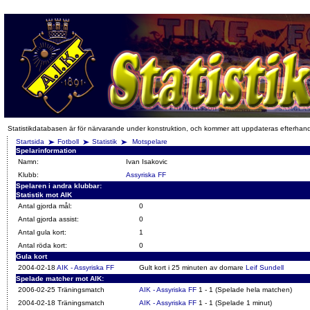
Statistikdatabasen är för närvarande under konstruktion, och kommer att uppdateras efterhan
Startsida
Fotboll
Statistik
Motspelare
Spelarinformation
Namn:
Ivan Isakovic
Klubb:
Assyriska FF
Spelaren i andra klubbar:
Statistik mot AIK
Antal gjorda mål:
0
Antal gjorda assist:
0
Antal gula kort:
1
Antal röda kort:
0
Gula kort
2004-02-18
AIK - Assyriska FF
Gult kort i 25 minuten av domare
Leif Sundell
Spelade matcher mot AIK:
2006-02-25 Träningsmatch
AIK - Assyriska FF
1 - 1 (Spelade hela matchen)
2004-02-18 Träningsmatch
AIK - Assyriska FF
1 - 1 (Spelade 1 minut)