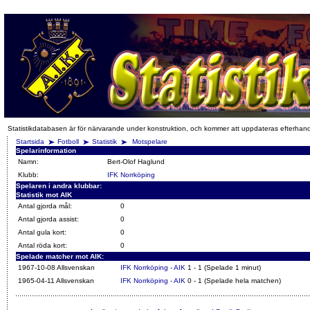
Statistikdatabasen är för närvarande under konstruktion, och kommer att uppdateras efterhan
Startsida
Fotboll
Statistik
Motspelare
Spelarinformation
Namn:
Bert-Olof Haglund
Klubb:
IFK Norrköping
Spelaren i andra klubbar:
Statistik mot AIK
Antal gjorda mål:
0
Antal gjorda assist:
0
Antal gula kort:
0
Antal röda kort:
0
Spelade matcher mot AIK:
1967-10-08 Allsvenskan
IFK Norrköping - AIK
1 - 1 (Spelade 1 minut)
1965-04-11 Allsvenskan
IFK Norrköping - AIK
0 - 1 (Spelade hela matchen)