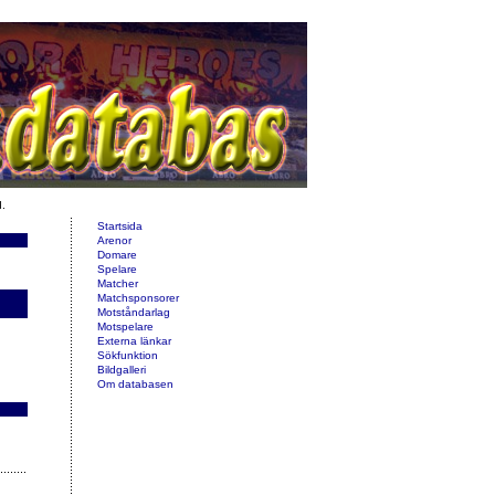
d.
Startsida
Arenor
Domare
Spelare
Matcher
Matchsponsorer
Motståndarlag
Motspelare
Externa länkar
Sökfunktion
Bildgalleri
Om databasen