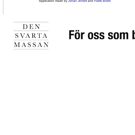
Application made by
Johan Jentell
and
Patrik Bodin