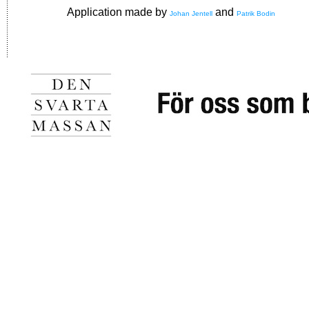
Application made by
and
Johan Jentell
Patrik Bodin