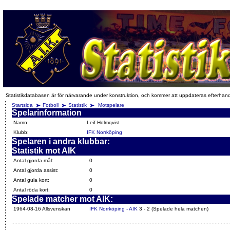
Statistikdatabasen är för närvarande under konstruktion, och kommer att uppdateras efterhan
Startsida
Fotboll
Statistik
Motspelare
Spelarinformation
Namn:
Leif Holmqvist
Klubb:
IFK Norrköping
Spelaren i andra klubbar:
Statistik mot AIK
Antal gjorda mål:
0
Antal gjorda assist:
0
Antal gula kort:
0
Antal röda kort:
0
Spelade matcher mot AIK:
1964-08-16 Allsvenskan
IFK Norrköping - AIK
3 - 2 (Spelade hela matchen)