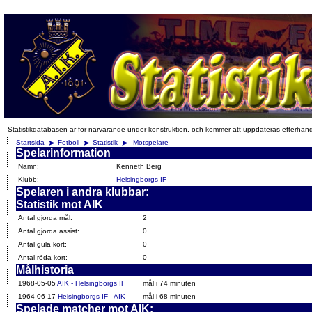
Statistikdatabasen är för närvarande under konstruktion, och kommer att uppdateras efterhan
Startsida
Fotboll
Statistik
Motspelare
Spelarinformation
Namn:
Kenneth Berg
Klubb:
Helsingborgs IF
Spelaren i andra klubbar:
Statistik mot AIK
Antal gjorda mål:
2
Antal gjorda assist:
0
Antal gula kort:
0
Antal röda kort:
0
Målhistoria
1968-05-05
AIK - Helsingborgs IF
mål i 74 minuten
1964-06-17
Helsingborgs IF - AIK
mål i 68 minuten
Spelade matcher mot AIK: