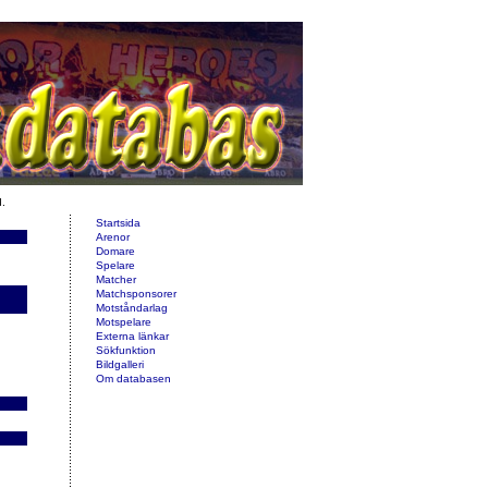
d.
Startsida
Arenor
Domare
Spelare
Matcher
Matchsponsorer
Motståndarlag
Motspelare
Externa länkar
Sökfunktion
Bildgalleri
Om databasen