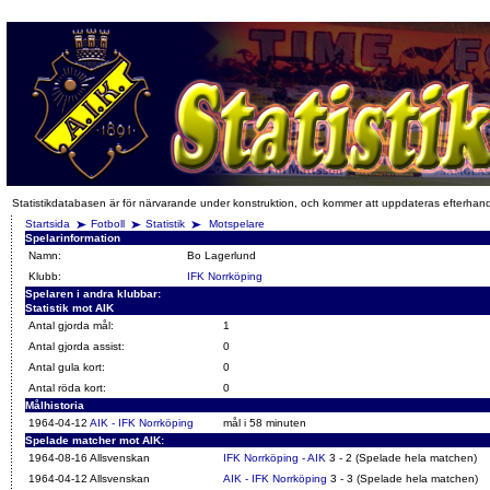
Statistikdatabasen är för närvarande under konstruktion, och kommer att uppdateras efterhan
Startsida
Fotboll
Statistik
Motspelare
Spelarinformation
Namn:
Bo Lagerlund
Klubb:
IFK Norrköping
Spelaren i andra klubbar:
Statistik mot AIK
Antal gjorda mål:
1
Antal gjorda assist:
0
Antal gula kort:
0
Antal röda kort:
0
Målhistoria
1964-04-12
AIK - IFK Norrköping
mål i 58 minuten
Spelade matcher mot AIK:
1964-08-16 Allsvenskan
IFK Norrköping - AIK
3 - 2 (Spelade hela matchen)
1964-04-12 Allsvenskan
AIK - IFK Norrköping
3 - 3 (Spelade hela matchen)