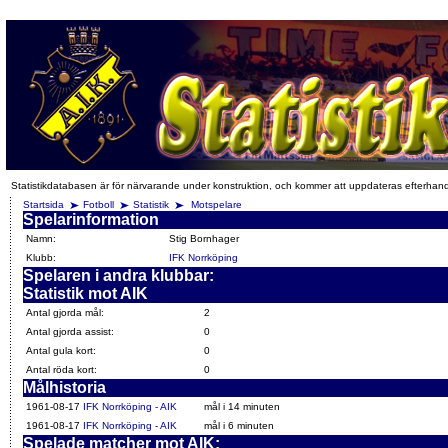
Statistikdatabasen är för närvarande under konstruktion, och kommer att uppdateras efterhan
Startsida
Fotboll
Statistik
Motspelare
Spelarinformation
Namn:
Stig Bornhager
Klubb:
IFK Norrköping
Spelaren i andra klubbar:
Statistik mot AIK
Antal gjorda mål:
2
Antal gjorda assist:
0
Antal gula kort:
0
Antal röda kort:
0
Målhistoria
1961-08-17
IFK Norrköping - AIK
mål i 14 minuten
1961-08-17
IFK Norrköping - AIK
mål i 6 minuten
Spelade matcher mot AIK: