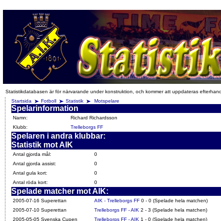
Statistikdatabasen är för närvarande under konstruktion, och kommer att uppdateras efterhan
Startsida
Fotboll
Statistik
Motspelare
Spelarinformation
Namn:
Richard Richardsson
Klubb:
Trelleborgs FF
Spelaren i andra klubbar:
Statistik mot AIK
Antal gjorda mål:
0
Antal gjorda assist:
0
Antal gula kort:
0
Antal röda kort:
0
Spelade matcher mot AIK:
2005-07-16 Superettan
AIK - Trelleborgs FF
0 - 0 (Spelade hela matchen)
2005-07-10 Superettan
Trelleborgs FF - AIK
2 - 3 (Spelade hela matchen)
2005-05-05 Svenska Cupen
Trelleborgs FF - AIK
1 - 0 (Spelade hela matchen)