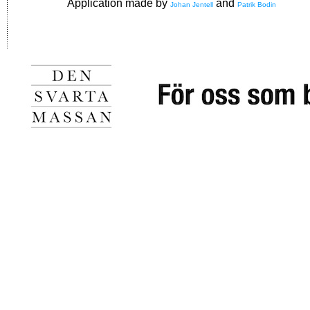
Application made by
and
Johan Jentell
Patrik Bodin