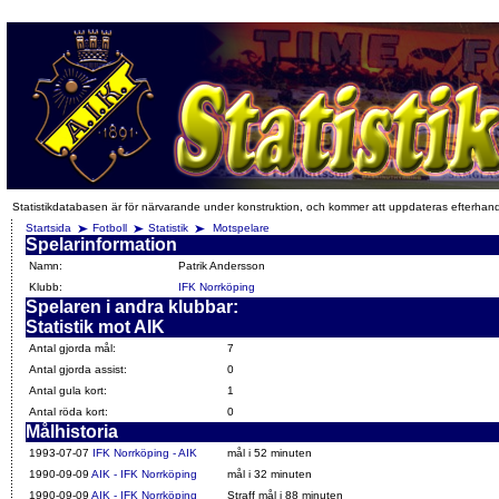
Statistikdatabasen är för närvarande under konstruktion, och kommer att uppdateras efterhan
Startsida
Fotboll
Statistik
Motspelare
Spelarinformation
Namn:
Patrik Andersson
Klubb:
IFK Norrköping
Spelaren i andra klubbar:
Statistik mot AIK
Antal gjorda mål:
7
Antal gjorda assist:
0
Antal gula kort:
1
Antal röda kort:
0
Målhistoria
1993-07-07
IFK Norrköping - AIK
mål i 52 minuten
1990-09-09
AIK - IFK Norrköping
mål i 32 minuten
1990-09-09
AIK - IFK Norrköping
Straff mål i 88 minuten