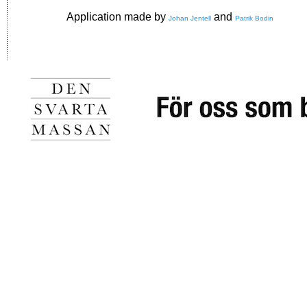
Application made by
and
Johan Jentell
Patrik Bodin