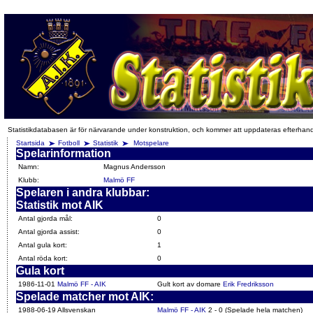
Statistikdatabasen är för närvarande under konstruktion, och kommer att uppdateras efterhan
Startsida
Fotboll
Statistik
Motspelare
Spelarinformation
Namn:
Magnus Andersson
Klubb:
Malmö FF
Spelaren i andra klubbar:
Statistik mot AIK
Antal gjorda mål:
0
Antal gjorda assist:
0
Antal gula kort:
1
Antal röda kort:
0
Gula kort
1986-11-01
Malmö FF - AIK
Gult kort av domare
Erik Fredriksson
Spelade matcher mot AIK:
1988-06-19 Allsvenskan
Malmö FF - AIK
2 - 0 (Spelade hela matchen)