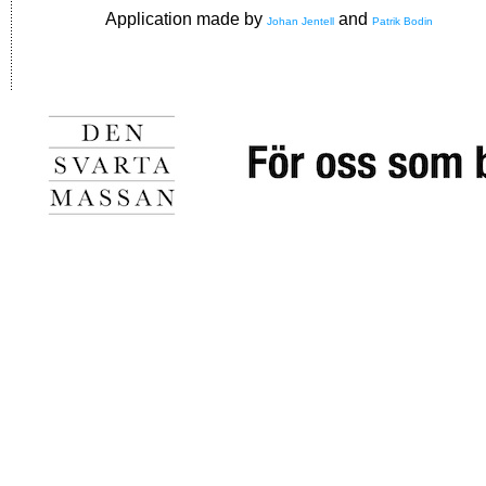
Application made by
and
Johan Jentell
Patrik Bodin