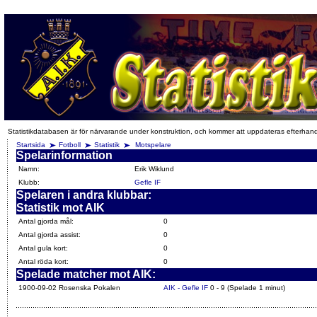
Statistikdatabasen är för närvarande under konstruktion, och kommer att uppdateras efterhan
Startsida
Fotboll
Statistik
Motspelare
Spelarinformation
Namn:
Erik Wiklund
Klubb:
Gefle IF
Spelaren i andra klubbar:
Statistik mot AIK
Antal gjorda mål:
0
Antal gjorda assist:
0
Antal gula kort:
0
Antal röda kort:
0
Spelade matcher mot AIK:
1900-09-02 Rosenska Pokalen
AIK - Gefle IF
0 - 9 (Spelade 1 minut)