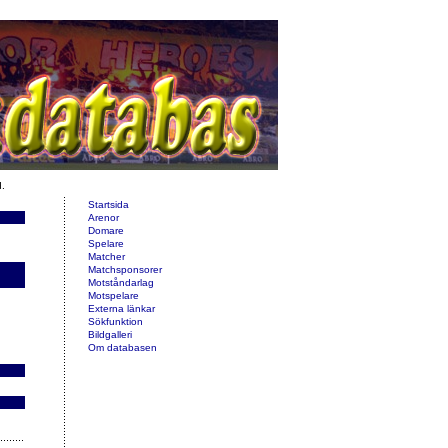
d.
Startsida
Arenor
Domare
Spelare
Matcher
Matchsponsorer
Motståndarlag
Motspelare
Externa länkar
Sökfunktion
Bildgalleri
Om databasen