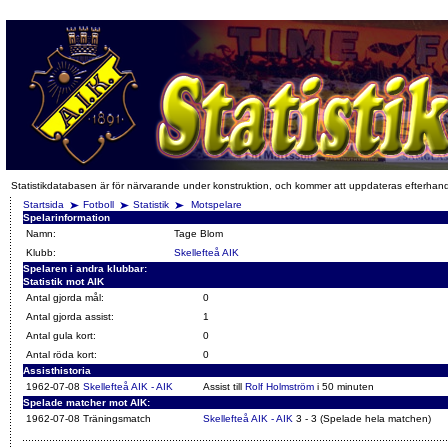
Statistikdatabasen är för närvarande under konstruktion, och kommer att uppdateras efterhan
Startsida
Fotboll
Statistik
Motspelare
Spelarinformation
Namn:
Tage Blom
Klubb:
Skellefteå AIK
Spelaren i andra klubbar:
Statistik mot AIK
Antal gjorda mål:
0
Antal gjorda assist:
1
Antal gula kort:
0
Antal röda kort:
0
Assisthistoria
1962-07-08
Skellefteå AIK - AIK
Assist till
Rolf Holmström
i 50 minuten
Spelade matcher mot AIK:
1962-07-08 Träningsmatch
Skellefteå AIK - AIK
3 - 3 (Spelade hela matchen)