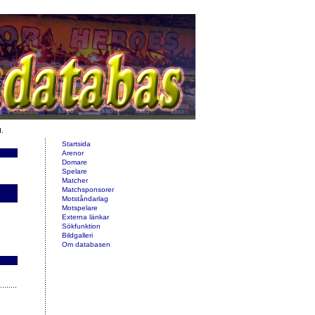
d.
Startsida
Arenor
Domare
Spelare
Matcher
Matchsponsorer
Motståndarlag
Motspelare
Externa länkar
Sökfunktion
Bildgalleri
Om databasen