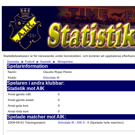
Statistikdatabasen är för närvarande under konstruktion, och kommer att uppdateras efterhan
Startsida
Fotboll
Statistik
Motspelare
Spelarinformation
Namn:
Claudio Rojas Flores
Klubb:
Gröndals IK
Spelaren i andra klubbar:
Statistik mot AIK
Antal gjorda mål:
0
Antal gjorda assist:
0
Antal gula kort:
0
Antal röda kort:
0
Spelade matcher mot AIK:
2009-09-01 Träningsmatch
Gröndals IK - AIK
0 - 0 (Spelade hela matchen)