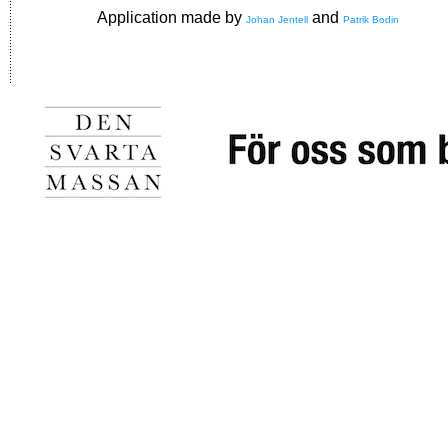
Application made by
and
Johan Jentell
Patrik Bodin